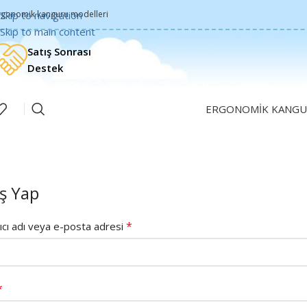
rgonomik kanguru modelleri
Skip to navigation
Skip to main content
Satış Sonrası
Destek
ERGONOMIK KANGU
iş Yap
*
nıcı adı veya e-posta adresi
*