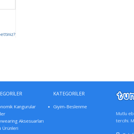
bettiniz?
EGORİLER
KATEGORİLER
nomik Kangurular
Giyim-Beslenme
Mutlu ebe
ler
tercihi. 
wearing Aksesuarları
 Ürünleri