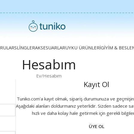
RULAR
SLINGLER
AKSESUARLAR
UYKU ÜRÜNLERI
GIYIM & BESL
Hesabım
Ev
Hesabım
Kayıt Ol
Tuniko.com'a kayıt olmak, sipariş durumunuza ve geçmişini
Aşağıdaki alanları doldurmanız yeterlidir. Sizden sadece sa
hızlı ve daha kolay hale getirmek için gerekli bilgile
ÜYE OL