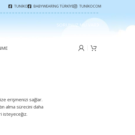
TUNIKO
BABYWEARING TÜRKIYE
TUNIKOCOM
SORUNUZ MU VAR
ENME
ze erişmenizi sağlar.
tın alma sürecini daha
ri isteyeceğiz.