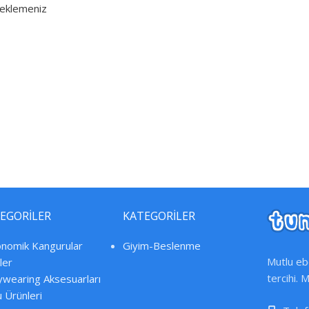
 eklemeniz
EGORİLER
KATEGORİLER
nomik Kangurular
Giyim-Beslenme
Mutlu ebe
ler
tercihi. 
wearing Aksesuarları
 Ürünleri