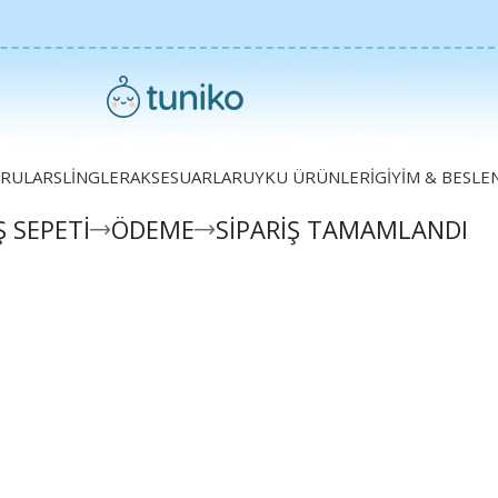
RULAR
SLINGLER
AKSESUARLAR
UYKU ÜRÜNLERI
GIYIM & BESL
Ş SEPETI
ÖDEME
SIPARIŞ TAMAMLANDI