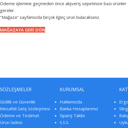
Ödeme işlemine geçmeden önce alışveriş sepetinize bazı ürünler
gerekir.
"Mağaza" sayfamızda birçok ilginç ürün bulacaksınız.
MAĞAZAYA GERI DÖN
SÖZLEŞMELER
KURUMSAL
KAT
Gizlilik ve Güvenlik
Hakkımızda
Ergo
Mesafeli Satış Sözleşmesi
Banka Hesaplarımız
Sling
Ödeme ve Teslimat
Sipariş Takibi
Baby
Ürün İadesi
S.S.S.
Uyku