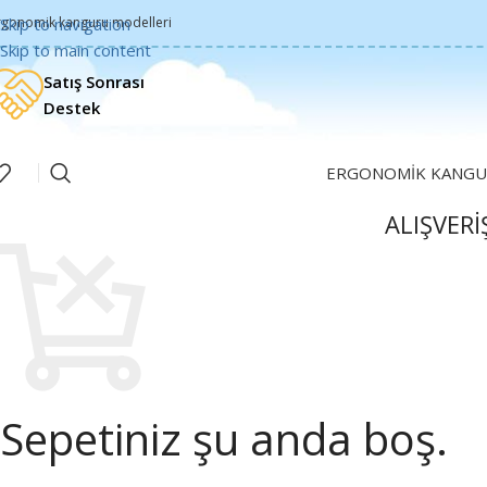
rgonomik kanguru modelleri
Skip to navigation
Skip to main content
Satış Sonrası
Destek
ERGONOMIK KANGU
ALIŞVERI
Sepetiniz şu anda boş.