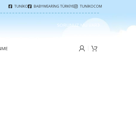
TUNIKO
BABYWEARING TÜRKIYE
TUNIKOCOM
SORUNUZ MU VAR
ENME