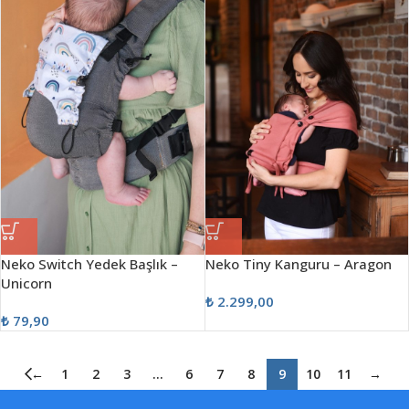
Neko Switch Yedek Başlık –
Neko Tiny Kanguru – Aragon
Unicorn
₺
2.299,00
₺
79,90
←
1
2
3
…
6
7
8
9
10
11
→