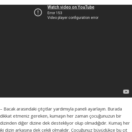
– Bacak arasındaki çıtçıtlar yardımıyla paneli ayarlayın. Burada
dikkat etmeniz gereken, kumaşın her zaman çocuğunuzun bir
dizinden diğer dizine dek destekliyor olup olmadığıdır. Kumaş her
iki dizin arkasına dek çekili olmalıdır. Çocuğunuz büyüdükçe bu çıt