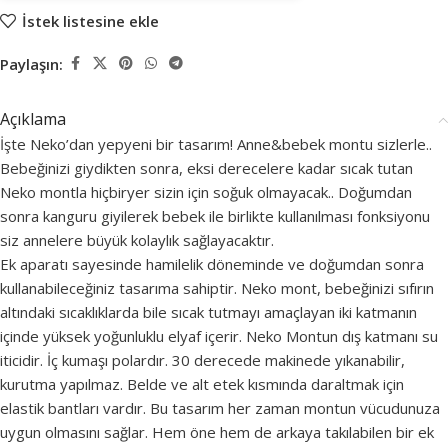
İstek listesine ekle
Paylaşın:
Açıklama
İşte Neko’dan yepyeni bir tasarım! Anne&bebek montu sizlerle..
Bebeğinizi giydikten sonra, eksi derecelere kadar sıcak tutan
Neko montla hiçbiryer sizin için soğuk olmayacak.. Doğumdan
sonra kanguru giyilerek bebek ile birlikte kullanılması fonksiyonu
siz annelere büyük kolaylık sağlayacaktır.
Ek aparatı sayesinde hamilelik döneminde ve doğumdan sonra
kullanabileceğiniz tasarıma sahiptir. Neko mont, bebeğinizi sıfırın
altındaki sıcaklıklarda bile sıcak tutmayı amaçlayan iki katmanın
içinde yüksek yoğunluklu elyaf içerir. Neko Montun dış katmanı su
iticidir. İç kumaşı polardır. 30 derecede makinede yıkanabilir,
kurutma yapılmaz. Belde ve alt etek kısmında daraltmak için
elastik bantları vardır. Bu tasarım her zaman montun vücudunuza
uygun olmasını sağlar. Hem öne hem de arkaya takılabilen bir ek