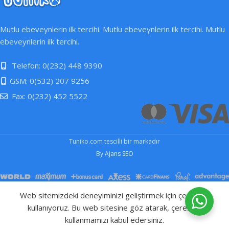
Mutlu ebeveynlerin ilk tercihi. Mutlu ebeveynlerin ilk tercihi. Mutlu
ebeveynlerin ilk tercihi.
Telefon: 0(232) 448 9390
GSM: 0(532) 207 9256
Fax: 0(232) 452 5522
Tuniko.com tescilli bir markadır
By
Ajans SEO
Web sitemizdeki deneyiminizi geliştirmek için çerezleri
kullanıyoruz. Bu web sitesine göz atarak, çerezleri
Bebek Taşıyıcı Montu –
Stokta
₺
3.250,00
yok
Xl
kullanmamızı kabul edersiniz.
Ev
Mağaza
Sepet
WhatsApp