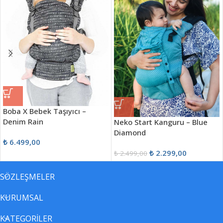
Boba X Bebek Taşıyıcı –
Denim Rain
Neko Start Kanguru – Blue
Diamond
₺
6.499,00
₺
2.299,00
₺
2.499,00
SÖZLEŞMELER
KURUMSAL
KATEGORİLER