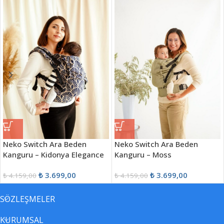
Neko Switch Ara Beden
Neko Switch Ara Beden
Kanguru – Kidonya Elegance
Kanguru – Moss
₺
3.699,00
₺
3.699,00
₺
4.159,00
₺
4.159,00
SÖZLEŞMELER
KURUMSAL