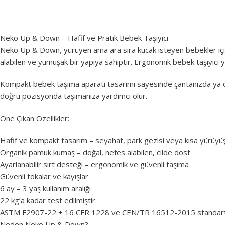
Neko Up & Down – Hafif ve Pratik Bebek Taşıyıcı
Neko Up & Down, yürüyen ama ara sıra kucak isteyen bebekler için
alabilen ve yumuşak bir yapıya sahiptir. Ergonomik bebek taşıyıcı 
Kompakt bebek taşıma aparatı tasarımı sayesinde çantanızda ya da ha
doğru pozisyonda taşımanıza yardımcı olur.
Öne Çıkan Özellikler:
Hafif ve kompakt tasarım – seyahat, park gezisi veya kısa yürüyüşl
Organik pamuk kumaş – doğal, nefes alabilen, cilde dost
Ayarlanabilir sırt desteği – ergonomik ve güvenli taşıma
Güvenli tokalar ve kayışlar
6 ay – 3 yaş kullanım aralığı
22 kg’a kadar test edilmiştir
ASTM F2907-22 + 16 CFR 1228 ve CEN/TR 16512-2015 standartl
Neden Neko Up & Down?