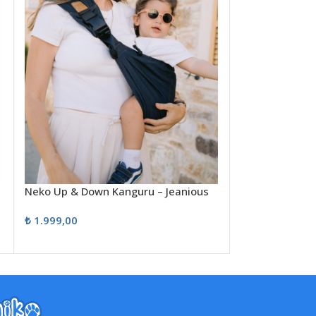
Neko Up & Down Kanguru – Jeanious
Neko Up & Dow
Hazel
₺
1.999,00
₺
1.999,00