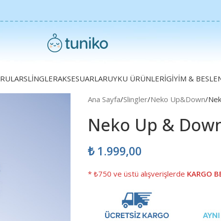
RULAR
SLINGLER
AKSESUARLAR
UYKU ÜRÜNLERI
GIYIM & BESL
Ana Sayfa
Slingler
Neko Up&Down
Nek
Neko Up & Down
₺
1.999,00
* ₺750 ve üstü alışverişlerde
KARGO B