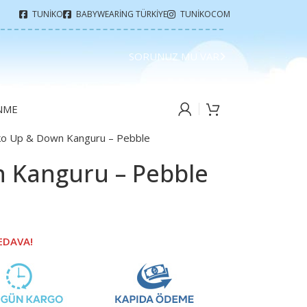
TUNIKO
BABYWEARING TÜRKIYE
TUNIKOCOM
SORUNUZ MU VAR
ENME
o Up & Down Kanguru – Pebble
 Kanguru – Pebble
EDAVA!