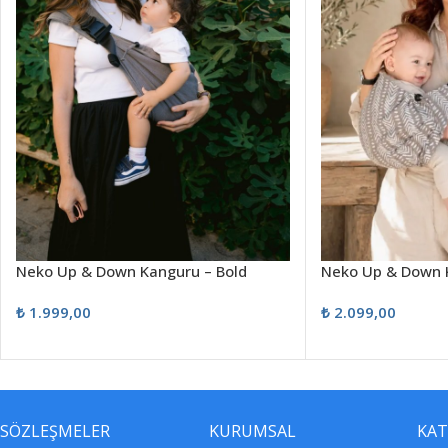
Neko Up & Down Kanguru – Bold
Neko Up & Down 
₺
1.999,00
₺
2.099,00
SÖZLEŞMELER
KURUMSAL
KAT