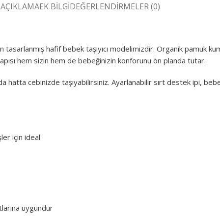
AÇIKLAMA
EK BILGI
DEĞERLENDIRMELER (0)
 tasarlanmış hafif bebek taşıyıcı modelimizdir. Organik pamuk kum
yapısı hem sizin hem de bebeğinizin konforunu ön planda tutar.
tta cebinizde taşıyabilirsiniz. Ayarlanabilir sırt destek ipi, bebe
er için ideal
arına uygundur