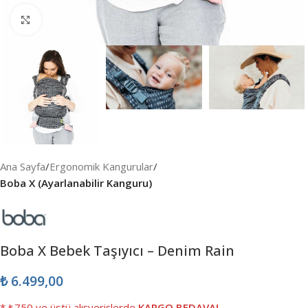
Büyütmek için tıklayın
Ana Sayfa
Ergonomik Kangurular
Boba X (Ayarlanabilir Kanguru)
Boba X Bebek Taşıyıcı – Denim Rain
₺
6.499,00
* ₺750 ve üstü alışverişlerde
KARGO BEDAVA!