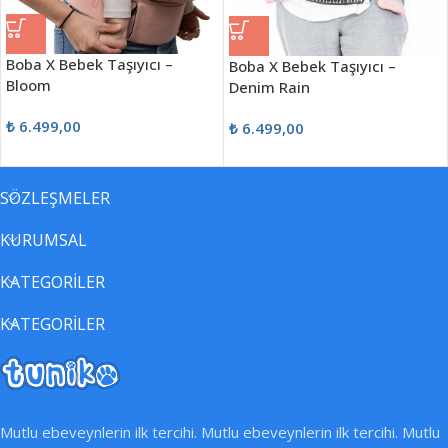
Boba X Bebek Taşıyıcı –
Boba X Bebek Taşıyıcı –
Bloom
Denim Rain
₺
6.499,00
₺
6.499,00
SÖZLEŞMELER
KURUMSAL
KATEGORİLER
KATEGORİLER
Mutlu ebeveynlerin ilk tercihi. Mutlu ebeveynlerin ilk tercihi. Mutlu