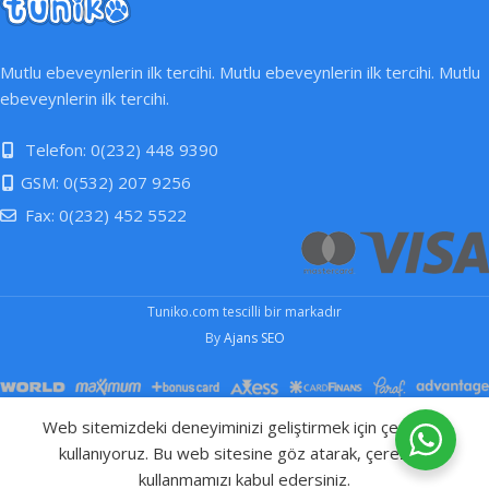
Mutlu ebeveynlerin ilk tercihi. Mutlu ebeveynlerin ilk tercihi. Mutlu
ebeveynlerin ilk tercihi.
Telefon: 0(232) 448 9390
GSM: 0(532) 207 9256
Fax: 0(232) 452 5522
Tuniko.com tescilli bir markadır
By
Ajans SEO
Neko Up &
Web sitemizdeki deneyiminizi geliştirmek için çerezleri
Down
kullanıyoruz. Bu web sitesine göz atarak, çerezleri
₺
1.999,00
SEPETE 
Kanguru –
kullanmamızı kabul edersiniz.
Lokum
Ev
Mağaza
Sepet
WhatsApp